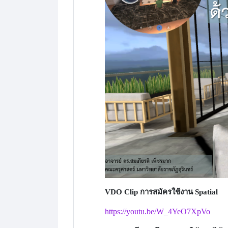
VDO Clip การสมัครใช้งาน Spatial
https://youtu.be/W_4YeO7XpVo