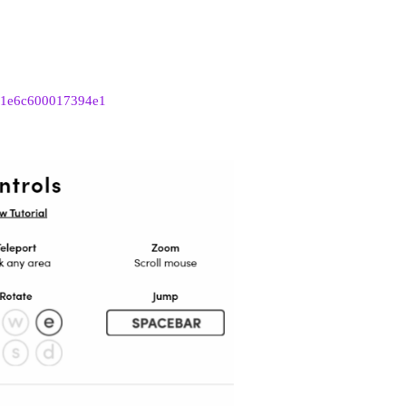
ddc1e6c600017394e1