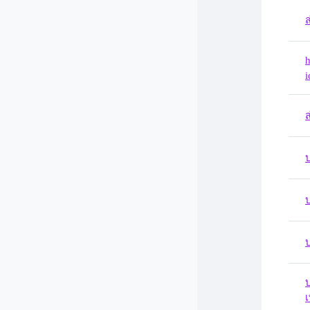
ส
h
ส
บ
บ
เ