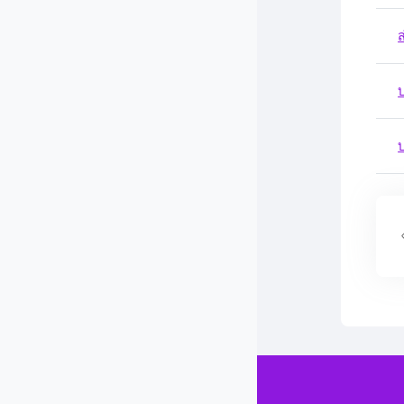
ส
บ
Contact us