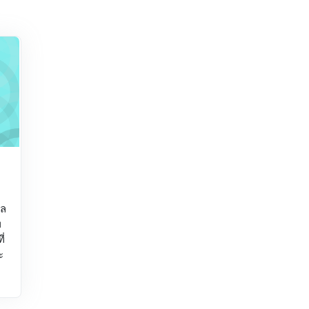
รับครู
าล
พ
ี่
ะ