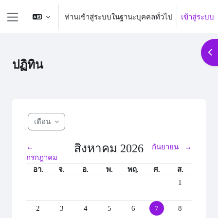
ข้ามไปที่เนื้อหาหลัก
ท่านเข้าสู่ระบบในฐานะบุคคลทั่วไป
เข้าสู่ระบบ
Side panel
Op
ปฏิทิน
เดือน
สิงหาคม 2026
←
กันยายน
→
กรกฎาคม
อาทิตย์
จันทร์
อังคาร
พุธ
พฤหัสบดี
ศุกร์
เสาร์
อา.
จ.
อ.
พ.
พฤ.
ศ.
ส.
No events, วัน
1
No events, วันอาทิตย์, 2 สิงหาคม
No events, วันจันทร์, 3 สิงหาคม
No events, วันอังคาร, 4 สิงหาคม
No events, วันพุธ, 5 สิงหาคม
No events, วันพฤหัสบดี, 6 สิ
No events, วันศุกร์, 7
No events, วัน
2
3
4
5
6
7
8