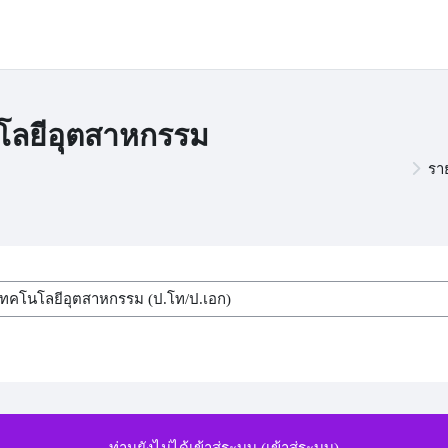
โลยีอุตสาหกรรม
รา