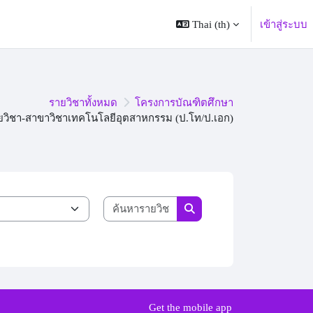
Thai ‎(th)‎
เข้าสู่ระบบ
รายวิชาทั้งหมด
โครงการบัณฑิตศึกษา
ยวิชา-สาขาวิชาเทคโนโลยีอุตสาหกรรม (ป.โท/ป.เอก)
ค้นหารายวิชา
ค้นหารายวิชา
Get the mobile app