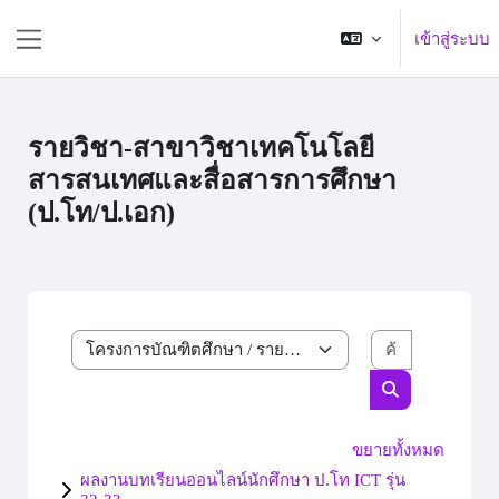
ข้ามไปที่เนื้อหาหลัก
เข้าสู่ระบบ
Side panel
รายวิชา-สาขาวิชาเทคโนโลยี
สารสนเทศและสื่อสารการศึกษา
(ป.โท/ป.เอก)
ค้นหารายวิ
ประเภทของรายวิชา
ค้นหารายวิชา
ขยายทั้งหมด
ผลงานบทเรียนออนไลน์นักศึกษา ป.โท ICT รุ่น