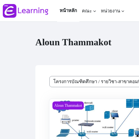
ข้ามไปที่เนื้อหาหลัก
หน้าหลัก
คณะ
หน่วยงาน
Aloun Thammakot
ประเภทของรายวิชา
ລະບົບເຄືອຂ່າຍຄອມພິວເຕີ (Network Compute
Aloun Thammakot