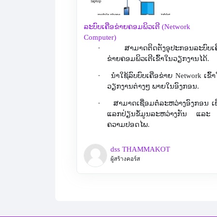
ລະບົບເຄືອຂ່າຍຄອມພິວເຕີ (Network
Computer)
·
ສາມາດຕິດຕັງອຸປະກອນລະບົບເ
ຂ່າຍຄອມພິວເຕີເຂົ້າໃນວຽກງານໄດ້.
·
ນໍາໃຊ້ລົບບົບເຄືອຂ່າຍ
Network
ເຂົ້
ວຽກງານຕ່າງໆ ພາຍໃນອົງກອນ.
·
ສາມາດເຊື່ອມຕໍ່ລະຫວ່າງອົງກອນ ເພ
ແລກປ່ຽນຂໍ້ມູນລະຫວ່າງກັນ ແລະ 
ຄວາມປອດໄພ.
dss THAMMAKOT
ผู้สร้างคอร์ส