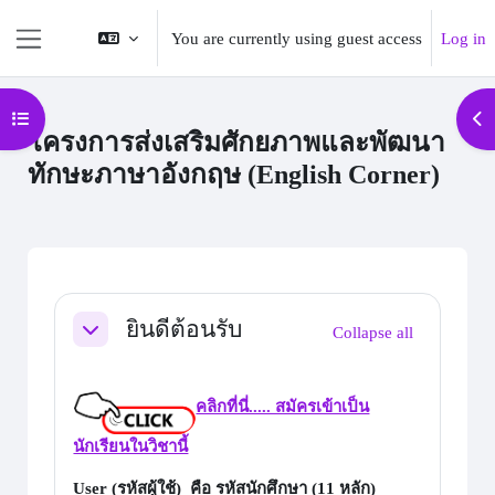
Skip to main content
You are currently using guest access
Log in
Side panel
Open course index
Op
โครงการส่งเสริมศักยภาพและพัฒนา
ทักษะภาษาอังกฤษ (English Corner)
Section outline
ยินดีต้อนรับ
Collapse all
Collapse
คลิกที่นี่..... สมัครเข้าเป็น
นักเรียนในวิชานี้
User (รหัสผู้ใช้) คือ
รหัสนักศึกษา
(11 หลัก)