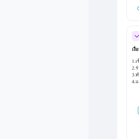
ย่
เงื
1.เ
2.ร
3.ท
4.แ