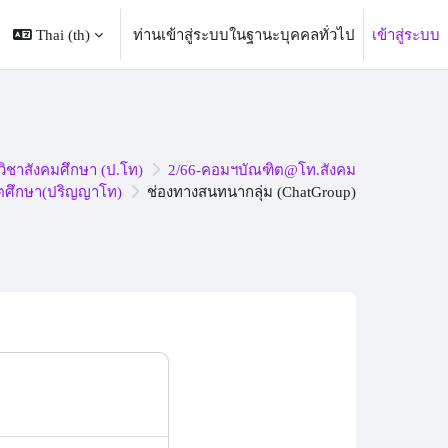
Thai ‎(th)‎
ท่านเข้าสู่ระบบในฐานะบุคคลทั่วไป
เข้าสู่ระบบ
ิชาสังคมศึกษา (ป.โท)
2/66-คอมฯบัณฑิต@โท.สังคม
ิตศึกษา(ปริญญาโท)
ช่องทางสนทนากลุ่ม (ChatGroup)