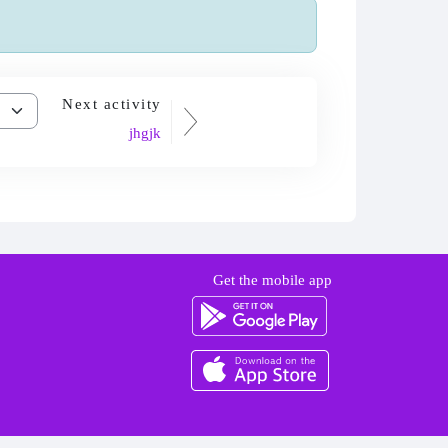
Next activity
jhgjk
Get the mobile app