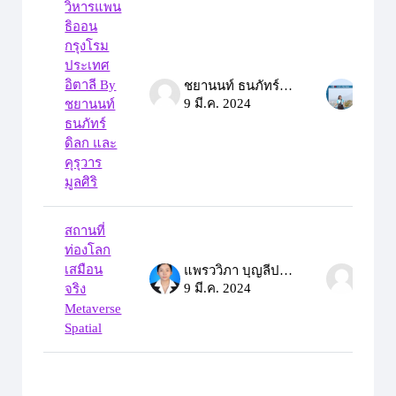
วิหารแพน
ธิออน
กรุงโรม
ประเทศ
อิตาลี By
ชยานนท์ ธนภัทร์ดิลก
9 มี.ค. 2024
9 มี.ค
ชยานนท์
ธนภัทร์
ดิลก และ
คุรุวาร
มูลศิริ
สถานที่
ท่องโลก
เสมือน
แพรววิภา บุญลีประสิทธิ์
9 มี.ค. 2024
9 มี.ค
จริง
Metaverse
Spatial