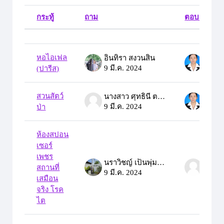
กระทู้
ถาม
ตอบครั้งสุด
สถานะ
List of discussions. Showing 5 of 5 disc
หอไอเฟล
อินทิรา สงวนสิน
9 มี.ค. 2024
9 มี.ค
(ปารีส)
สวนสัตว์
นางสาว ศุทธินี ตลับทอง
9 มี.ค. 2024
9 มี.ค
ป่า
ห้องสปอน
เซอร์
เพชร
นราวิชญ์ เป็นพุ่มพวง
สถานที่
9 มี.ค. 2024
9 มี.ค
เสมือน
จริง โรค
ไต